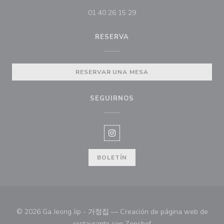
01 40 26 15 29
RESERVA
RESERVAR UNA MESA
SEGUIRNOS
Instagram ((abre en una nueva v
BOLETÍN
© 2026 Ga Jeong Jip - 가정집 — Creación de página web de
((abre en una nueva ve
restaurante con
Zenchef