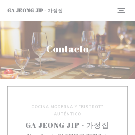
Personalización de sus opciones de cookies
GA JEONG JIP - 가정집
Contacto
COCINA MODERNA Y "BISTROT"
AUTÉNTICO
GA JEONG JIP - 가정집