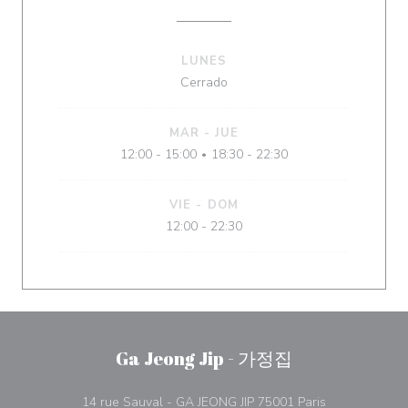
LUNES
Cerrado
MAR
-
JUE
12:00 - 15:00
18:30 - 22:30
•
VIE
-
DOM
12:00 - 22:30
Ga Jeong Jip - 가정집
((abre en una
14 rue Sauval - GA JEONG JIP 75001 Paris