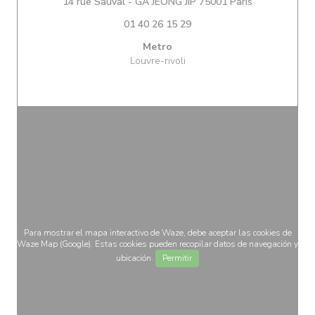
((abre en una
14 rue Sauval - GA JEONG JIP 75001 Paris
01 40 26 15 29
Metro
Louvre-rivoli
Para mostrar el mapa interactivo de Waze, debe aceptar las cookies de
Waze Map (Google). Estas cookies pueden recopilar datos de navegación y
ubicación.
Permitir