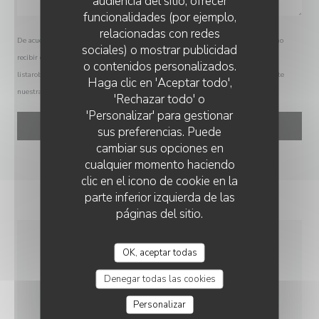
audiencia del sitio, ofrecer
funcionalidades (por ejemplo,
relacionadas con redes
De acuerdo con la normativa de protección de datos, puede ejercer su derecho a no
sociales) o mostrar publicidad
recibir comunicaciones comerciales inscribiéndose en la Lista Robinson:
o contenidos personalizados.
GA JEONG JIP - 가정집
listarobinson.es
. Para más información sobre el tratamiento de sus datos, consulte
Haga clic en 'Aceptar todo',
nuestra
política de privacidad
.
'Rechazar todo' o
'Personalizar' para gestionar
sus preferencias. Puede
cambiar sus opciones en
cualquier momento haciendo
clic en el icono de cookie en la
parte inferior izquierda de las
páginas del sitio.
OK, aceptar todas
INFORMACIÓN
GENERAL
Denegar todas las cookies
Personalizar