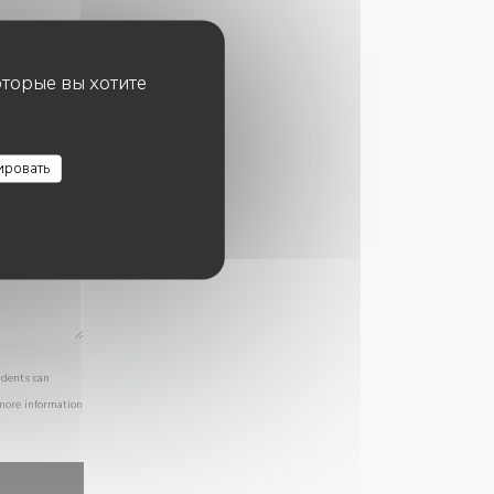
оторые вы хотите
ировать
idents can
 more information