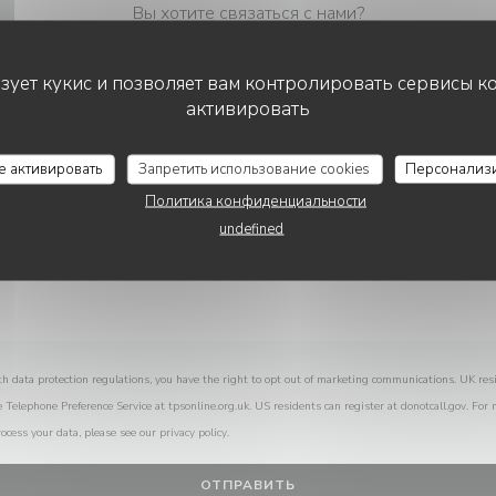
Вы хотите связаться с нами?
Заполните форму ниже!
ьзует кукис и позволяет вам контролировать сервисы к
активировать
GA JEONG JIP - 가정집
се активировать
Запретить использование cookies
Персонализ
Политика конфиденциальности
undefined
th data protection regulations, you have the right to opt out of marketing communications. UK res
e Telephone Preference Service at
tpsonline.org.uk
. US residents can register at
donotcall.gov
. For
ocess your data, please see our
privacy policy
.