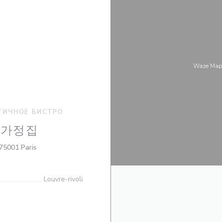
Waze Map
ТИЧНОЕ БИСТРО
 - 가정집
((открывается в новом окне))
75001 Paris
Louvre-rivoli