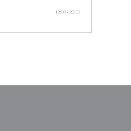
12:00 - 22:30
М
новом окне))