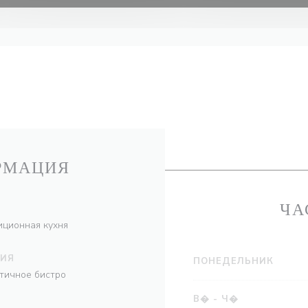
РМАЦИЯ
ЧА
иционная кухня
НИЯ
ПОНЕДЕЛЬНИК
тичное бистро
В�
-
Ч�