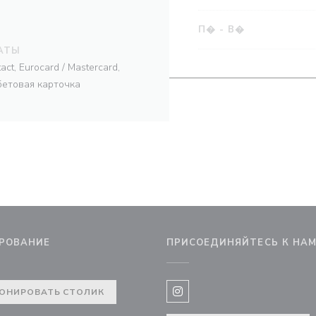
П�
-
В�
АТЫ
ct, Eurocard / Mastercard,
бетовая карточка
РОВАНИЕ
ПРИСОЕДИНЯЙТЕСЬ К НА
ОНИРОВАТЬ СТОЛИК
Instagram ((открывается в 