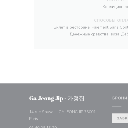
Кондиционер
СПОСОБЫ ОПЛ
Билет в ресторане, Paiement Sans Conta
Денежные средства, виза, Де
Ga Jeong Jip - 가정집
БРОНИ
14 rue Sauval - GA JEONG JIP 75001
((открывается в новом окне))
Paris
ЗАБР
01 40 26 15 29