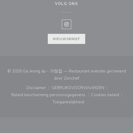
VOLG ONS
Instagram ((opent in een nieuw v
NIEUWSBRIEF
© 2026 Ga Jeong Jip - 가정집 — Restaurant website gecreëerd
((opent in een nieuw venster
door
Zenchef
Disclaimer
GEBRUIKSVOORWAARDEN
((opent in een nieuw venster))
((opent in een nieuw venster
Beleid bescherming persoonsgegevens
Cookies beleid
((opent in een nieuw venster))
((opent in ee
Toegankelijkheid
((opent in een nieuw venster))