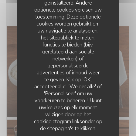
geïnstalleerd. Andere
NOS PLATS
optionele cookies vereisen uw
toestemming. Deze optionele
cookies worden gebruikt om
uw navigatie te analyseren,
het sitepubliek te meten,
functies te bieden (bijv.
gerelateerd aan sociale
netwerken) of
gepersonaliseerde
GA JEONG JIP - 가정집
advertenties of inhoud weer
te geven. Klik op 'OK,
accepteer alle', 'Weiger alle' of
'Personaliseer' om uw
voorkeuren te beheren. U kunt
uw keuzes op elk moment
wijzigen door op het
cookiepictogram linksonder op
de sitepagina's te klikken.